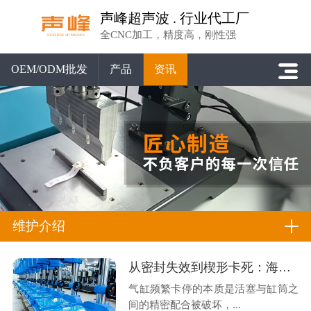
声峰超声波 . 行业代工厂
全CNC加工，精度高，刚性强
OEM/ODM批发
产品
资讯
维护介绍
从密封失效到楔形卡死：海尔曼气缸频繁卡停的机理分析与专业修复
气缸频繁卡停的本质是活塞与缸筒之
间的精密配合被破坏，...