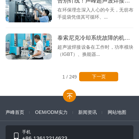
告别针线！声峰超声波焊接让无纺布手提袋“无缝”升级
在环保理念深入人心的今天，无纺布
手提袋凭借其可循环、...
泰索尼克冷却系统故障的机理分析与专业修复
超声波焊接设备在工作时，功率模块
（IGBT）、换能器...
下一页
1
/
249
声峰首页
OEM/ODM实力
新闻资讯
网站地图
手机
+86 13612214623