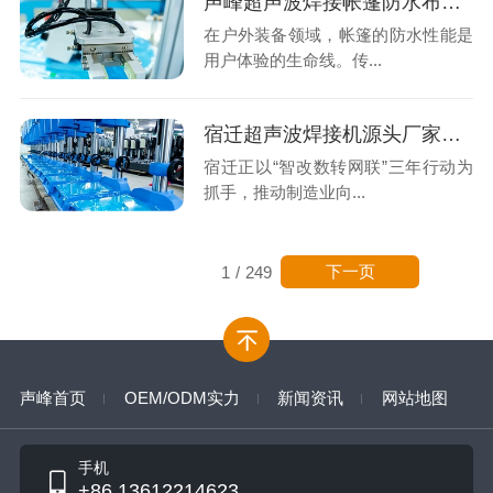
声峰超声波焊接帐篷防水布：告别针孔渗漏，拥抱无缝坚固
在户外装备领域，帐篷的防水性能是
用户体验的生命线。传...
宿迁超声波焊接机源头厂家怎么选？声峰超声波用实力说话
宿迁正以“智改数转网联”三年行动为
抓手，推动制造业向...
下一页
1
/
249
声峰首页
OEM/ODM实力
新闻资讯
网站地图
手机
+86 13612214623