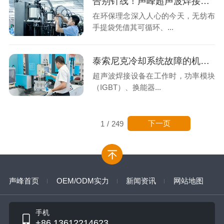
告别针线！声峰超声波焊接让无纺布手提袋“无缝”升级
在环保理念深入人心的今天，无纺布
手提袋凭借其可循环、...
泰索尼克冷却系统故障的机理分析与专业修复
超声波焊接设备在工作时，功率模块
（IGBT）、换能器...
下一页
1
/
249
声峰首页
OEM/ODM实力
新闻资讯
网站地图
手机
+86 13612214623