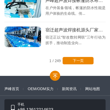
声峰超声波焊接帐篷防水布：告别针孔渗漏，拥抱无缝坚固
在户外装备领域，帐篷的防水性能是
用户体验的生命线。传...
宿迁超声波焊接机源头厂家怎么选？声峰超声波用实力说话
宿迁正以“智改数转网联”三年行动为
抓手，推动制造业向...
下一页
1
/
249
声峰首页
OEM/ODM实力
新闻资讯
网站地图
手机
+86 13612214623