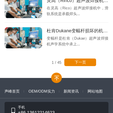
灵高（Rinco）超声波焊接机滑轨损坏？系统性排查与专业解决方案
在灵高（Rico）超声波焊接机中，滑
轨系统是承载焊头...
杜肯Dukane变幅杆损坏的机理分析与专业修复
变幅杆是杜肯（Dukae）超声波焊接
机声学系统中承上...
下一页
1
/
45
声峰首页
OEM/ODM实力
新闻资讯
网站地图
手机
+86 13612214623