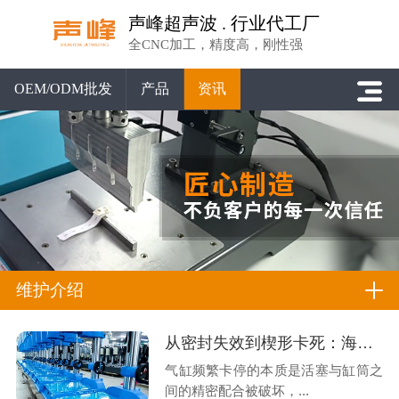
声峰超声波 . 行业代工厂
全CNC加工，精度高，刚性强
OEM/ODM批发
产品
资讯
维护介绍
从密封失效到楔形卡死：海尔曼气缸频繁卡停的机理分析与专业修复
气缸频繁卡停的本质是活塞与缸筒之
间的精密配合被破坏，...