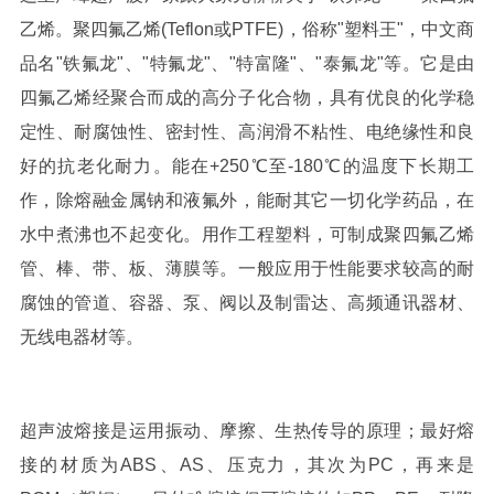
乙烯
。聚四氟乙烯(Teflon或PTFE)，俗称"塑料王"，中文商
品名"铁氟龙"、"特氟龙"、"特富隆"、"泰氟龙"等。它是由
四氟乙烯经聚合而成的高分子化合物，具有优良的化学稳
定性、耐腐蚀性、密封性、高润滑不粘性、电绝缘性和良
好的抗老化耐力。能在+250℃至-180℃的温度下长期工
作，除熔融金属钠和液氟外，能耐其它一切化学药品，在
水中煮沸也不起变化。用作工程塑料，可制成聚四氟乙烯
管、棒、带、板、薄膜等。一般应用于性能要求较高的耐
腐蚀的管道、容器、泵、阀以及制雷达、高频通讯器材、
无线电器材等。
超声波熔接是运用振动、摩擦、生热传导的原理；
最好熔
接的材质为ABS、AS、压克力，其次为PC，再来是