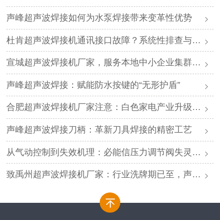
声峰超声波焊接如何为水泵焊接带来变革性优势
杜肯超声波焊接机通讯接口故障？系统性排查与专业解决方案
宣城超声波焊接机厂家，服务本地中小企业集群，声峰ODM贴牌助您轻装上阵
声峰超声波焊接：赋能防水按键的“无形护盾”
合肥超声波焊接机厂家注意：白色家电产业升级，声峰源头工厂诚邀加盟
声峰超声波焊接刀柄：革新刀具焊接的精密工艺
从气动控制到失效机理：必能信压力调节阀失灵的深度解析与专业修复
致禹州超声波焊接机厂家：行业洗牌期已至，声峰源头工厂邀您抱团取暖