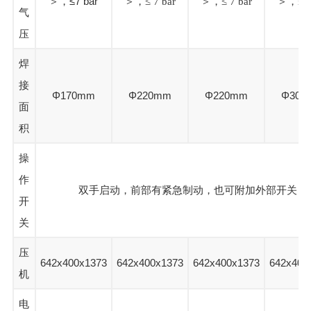
＞，≤7 bar
＞，
≤
7 bar
＞，
≤
7 bar
＞，
≤
7
气
压
焊
接
Φ170mm
Φ220mm
Φ220mm
Φ300
面
积
操
作
双手启动，前部有紧急制动，也可附加外部开关
开
关
压
642x400x1373
642x400x1373
642x400x1373
642x400
机
电