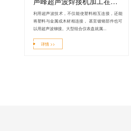
声峰超声波焊接机加工在汽车配件方面的应用案例
利用超声波技术，不仅能使塑料相互连接，还能
将塑料与金属或木材相连接， 甚至镀铬部件也可
以用超声波铆接。大型组合仪表盘就属...
详情 >>