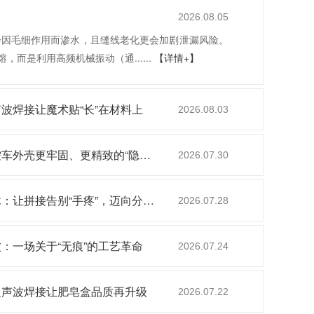
2026.08.05
会因毛细作用而渗水，且缝线老化更会加剧泄漏风险。
是利用高频机械振动（通......
【详情+】
波焊接让魔术贴“长”在材料上
2026.08.03
声峰超声波焊接：让遥控车外壳更牢固、更精致的“隐形工匠”
2026.07.30
声峰超声波焊接塑料积木：让拼接告别“手疼”，迈向分子级牢固
2026.07.28
：一场关于“无痕”的工艺革命
2026.07.24
超声波焊接让肥皂盒品质再升级
2026.07.22