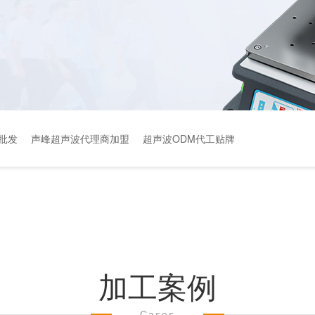
批发
声峰超声波代理商加盟
超声波ODM代工贴牌
加工案例
Cases