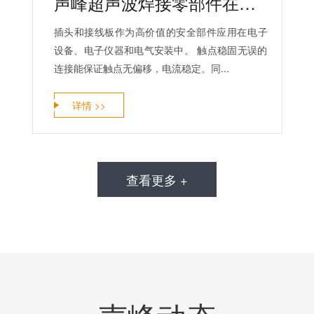
声峰超声波焊接零部件在家用电器方面的应用案例
插头和接线板作为高价值的安全部件应用在电子
设备、电子仪器和电气安装中。 触点稳固无误的
连接能保证触点无偏移，电流稳定。同...
详情 >>
查看更多 +