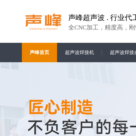
声峰超声波 . 行业代
全CNC加工，精度高，刚
声峰首页
超声波焊接机
超声波焊接