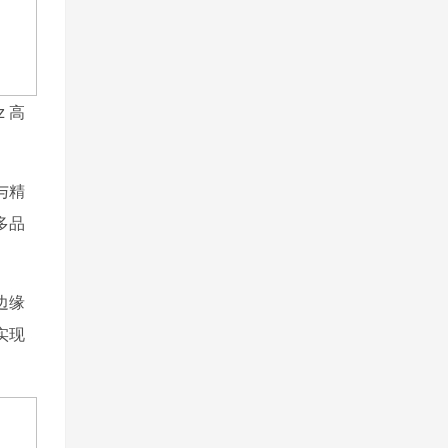
z 高
力与精
多品
边缘
实现