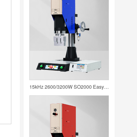
15kHz 2600/3200W SO2000 Easy 声峰超声波焊接机 数字 圆立柱 蓝色