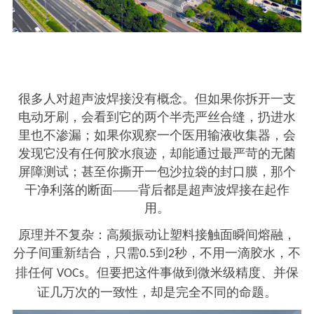
很多人对超声波焊接没有概念。但如果你拆开一支
电动牙刷，会看到它的两个半壳严丝合缝，扔进水
里也不渗漏；如果你观察一个医用输液收集器，会
发现它没有任何胶水痕迹，却能通过最严苛的无菌
屏障测试；甚至你撕开一包沙拉袋的封口膜，那个
干净利落的断面
——背后都是超声波焊接在起作
用。
原理并不复杂：高频振动让塑料接触面瞬间熔融，
分子间重新结合，只需
到
秒，不用一滴胶水，不
0.5
2
排任何
。但要把这件事做到微米级精度、并保
VOCs
证几万次的一致性，却是完全不同的命题。