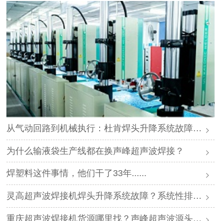
从气动回路到机械执行：杜肯焊头升降系统故障的机理分析与专业修复
为什么输液袋生产线都在换声峰超声波焊接？
焊塑料这件事情，他们干了33年......
灵高超声波焊接机焊头升降系统故障？系统性排查与专业解决方案
重庆超声波焊接机货源哪里找？声峰超声波源头工厂，一手货源直供，诚邀山城经销商