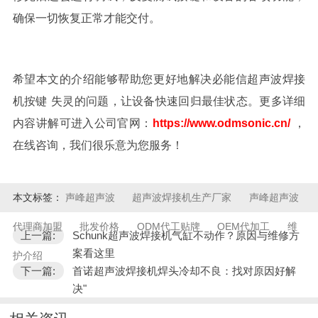
确保一切恢复正常才能交付。
希望本文的介绍能够帮助您更好地
解决
必能信
超声波
焊接
机
按键
失灵
的问题，让设备快速回归最佳状态。更多详细
内容讲解可进入公司官网：
https://www.odmsonic.cn/
，
在线咨询，我们很乐意为您服务！
本文标签：
声峰超声波
超声波焊接机生产厂家
声峰超声波
代理商加盟
批发价格
ODM代工贴牌
OEM代加工
维
上一篇:
Schunk超声波焊接机气缸不动作？原因与维修方
案看这里
护介绍
下一篇:
首诺超声波焊接机焊头冷却不良：找对原因好解
决"