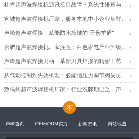
杜肯超声波焊接机通讯接口故障？系统性排查与专业解决方案
宣城超声波焊接机厂家，服务本地中小企业集群，声峰ODM贴牌助您轻装上阵
声峰超声波焊接：赋能防水按键的“无形护盾”
合肥超声波焊接机厂家注意：白色家电产业升级，声峰源头工厂诚邀加盟
声峰超声波焊接刀柄：革新刀具焊接的精密工艺
从气动控制到失效机理：必能信压力调节阀失灵的深度解析与专业修复
致禹州超声波焊接机厂家：行业洗牌期已至，声峰源头工厂邀您抱团取暖
声峰首页
OEM/ODM实力
新闻资讯
网站地图