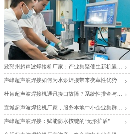
致邳州超声波焊接机厂家：产业集聚催生新机遇，声峰源头工厂邀您抱团发展
声峰超声波焊接如何为水泵焊接带来变革性优势
杜肯超声波焊接机通讯接口故障？系统性排查与专业解决方案
宣城超声波焊接机厂家，服务本地中小企业集群，声峰ODM贴牌助您轻装上阵
声峰超声波焊接：赋能防水按键的“无形护盾”