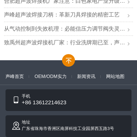
合肥超声波焊接机厂家注意：白色家电产业升级，声峰源头工厂诚邀加盟
声峰超声波焊接刀柄：革新刀具焊接的精密工艺
从气动控制到失效机理：必能信压力调节阀失灵的深度解析与专业修复
致禹州超声波焊接机厂家：行业洗牌期已至，声峰源头工厂邀您抱团取暖
声峰首页
OEM/ODM实力
新闻资讯
网站地图
手机
+86 13612214623
地址
广东省珠海市香洲区南屏科技工业园屏西五路3号