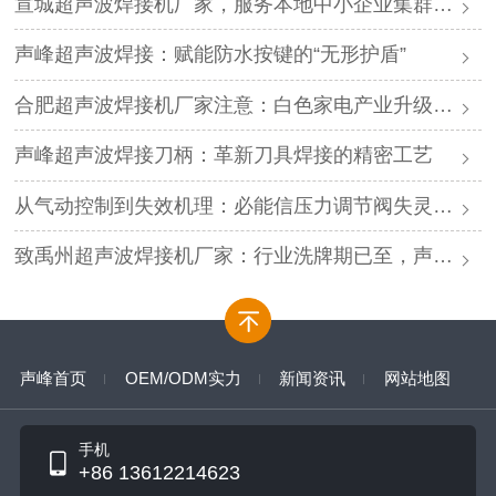
宣城超声波焊接机厂家，服务本地中小企业集群，声峰ODM贴牌助您轻装上阵
声峰超声波焊接：赋能防水按键的“无形护盾”
合肥超声波焊接机厂家注意：白色家电产业升级，声峰源头工厂诚邀加盟
声峰超声波焊接刀柄：革新刀具焊接的精密工艺
从气动控制到失效机理：必能信压力调节阀失灵的深度解析与专业修复
致禹州超声波焊接机厂家：行业洗牌期已至，声峰源头工厂邀您抱团取暖
声峰首页
OEM/ODM实力
新闻资讯
网站地图
手机
+86 13612214623