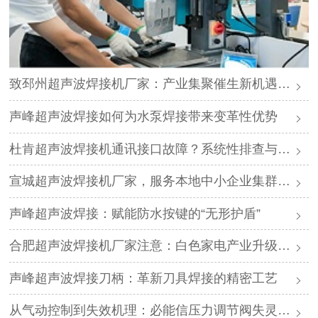
致邳州超声波焊接机厂家：产业集聚催生新机遇，声峰源头工厂邀您抱团发展
声峰超声波焊接如何为水泵焊接带来变革性优势
杜肯超声波焊接机通讯接口故障？系统性排查与专业解决方案
宣城超声波焊接机厂家，服务本地中小企业集群，声峰ODM贴牌助您轻装上阵
声峰超声波焊接：赋能防水按键的“无形护盾”
合肥超声波焊接机厂家注意：白色家电产业升级，声峰源头工厂诚邀加盟
声峰超声波焊接刀柄：革新刀具焊接的精密工艺
从气动控制到失效机理：必能信压力调节阀失灵的深度解析与专业修复