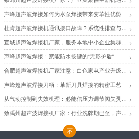
致邳州超声波焊接机厂家：产业集聚催生新机遇，声峰源头工厂邀您抱团发展
声峰超声波焊接如何为水泵焊接带来变革性优势
杜肯超声波焊接机通讯接口故障？系统性排查与专业解决方案
宣城超声波焊接机厂家，服务本地中小企业集群，声峰ODM贴牌助您轻装上阵
声峰超声波焊接：赋能防水按键的“无形护盾”
合肥超声波焊接机厂家注意：白色家电产业升级，声峰源头工厂诚邀加盟
声峰超声波焊接刀柄：革新刀具焊接的精密工艺
从气动控制到失效机理：必能信压力调节阀失灵的深度解析与专业修复
致禹州超声波焊接机厂家：行业洗牌期已至，声峰源头工厂邀您抱团取暖