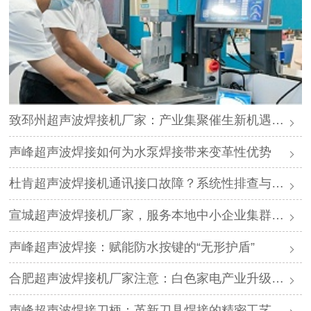
致邳州超声波焊接机厂家：产业集聚催生新机遇，声峰源头工厂邀您抱团发展
声峰超声波焊接如何为水泵焊接带来变革性优势
杜肯超声波焊接机通讯接口故障？系统性排查与专业解决方案
宣城超声波焊接机厂家，服务本地中小企业集群，声峰ODM贴牌助您轻装上阵
声峰超声波焊接：赋能防水按键的“无形护盾”
合肥超声波焊接机厂家注意：白色家电产业升级，声峰源头工厂诚邀加盟
声峰超声波焊接刀柄：革新刀具焊接的精密工艺