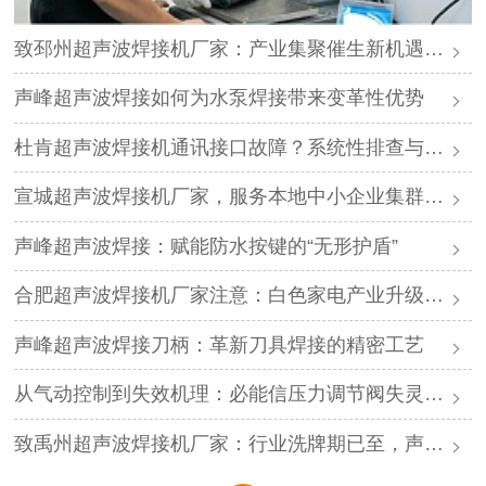
致邳州超声波焊接机厂家：产业集聚催生新机遇，声峰源头工厂邀您抱团发展
声峰超声波焊接如何为水泵焊接带来变革性优势
杜肯超声波焊接机通讯接口故障？系统性排查与专业解决方案
宣城超声波焊接机厂家，服务本地中小企业集群，声峰ODM贴牌助您轻装上阵
声峰超声波焊接：赋能防水按键的“无形护盾”
合肥超声波焊接机厂家注意：白色家电产业升级，声峰源头工厂诚邀加盟
声峰超声波焊接刀柄：革新刀具焊接的精密工艺
从气动控制到失效机理：必能信压力调节阀失灵的深度解析与专业修复
致禹州超声波焊接机厂家：行业洗牌期已至，声峰源头工厂邀您抱团取暖