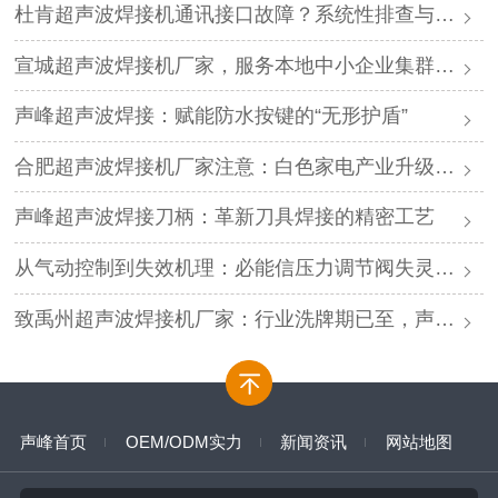
杜肯超声波焊接机通讯接口故障？系统性排查与专业解决方案
宣城超声波焊接机厂家，服务本地中小企业集群，声峰ODM贴牌助您轻装上阵
声峰超声波焊接：赋能防水按键的“无形护盾”
合肥超声波焊接机厂家注意：白色家电产业升级，声峰源头工厂诚邀加盟
声峰超声波焊接刀柄：革新刀具焊接的精密工艺
从气动控制到失效机理：必能信压力调节阀失灵的深度解析与专业修复
致禹州超声波焊接机厂家：行业洗牌期已至，声峰源头工厂邀您抱团取暖
声峰首页
OEM/ODM实力
新闻资讯
网站地图