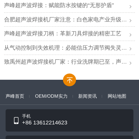
声峰超声波焊接：赋能防水按键的“无形护盾”
合肥超声波焊接机厂家注意：白色家电产业升级，声峰源头工厂诚邀加盟
声峰超声波焊接刀柄：革新刀具焊接的精密工艺
从气动控制到失效机理：必能信压力调节阀失灵的深度解析与专业修复
致禹州超声波焊接机厂家：行业洗牌期已至，声峰源头工厂邀您抱团取暖
声峰首页
OEM/ODM实力
新闻资讯
网站地图
手机
+86 13612214623