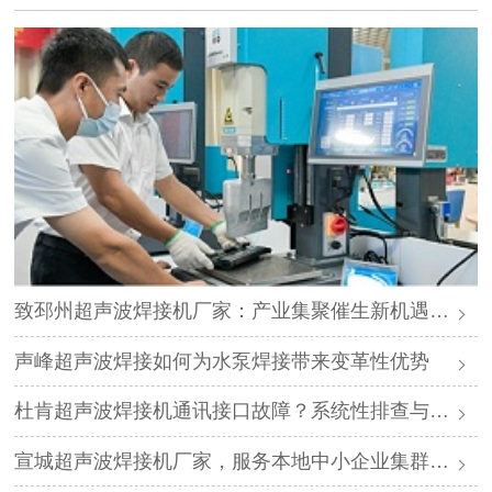
致邳州超声波焊接机厂家：产业集聚催生新机遇，声峰源头工厂邀您抱团发展
声峰超声波焊接如何为水泵焊接带来变革性优势
杜肯超声波焊接机通讯接口故障？系统性排查与专业解决方案
宣城超声波焊接机厂家，服务本地中小企业集群，声峰ODM贴牌助您轻装上阵