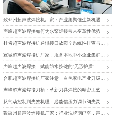
致邳州超声波焊接机厂家：产业集聚催生新机遇，声峰源头工厂邀您抱团发展
声峰超声波焊接如何为水泵焊接带来变革性优势
杜肯超声波焊接机通讯接口故障？系统性排查与专业解决方案
宣城超声波焊接机厂家，服务本地中小企业集群，声峰ODM贴牌助您轻装上阵
声峰超声波焊接：赋能防水按键的“无形护盾”
合肥超声波焊接机厂家注意：白色家电产业升级，声峰源头工厂诚邀加盟
声峰超声波焊接刀柄：革新刀具焊接的精密工艺
从气动控制到失效机理：必能信压力调节阀失灵的深度解析与专业修复
致禹州超声波焊接机厂家：行业洗牌期已至，声峰源头工厂邀您抱团取暖