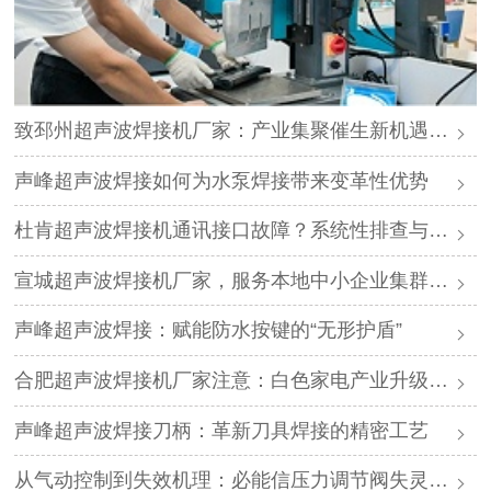
致邳州超声波焊接机厂家：产业集聚催生新机遇，声峰源头工厂邀您抱团发展
声峰超声波焊接如何为水泵焊接带来变革性优势
杜肯超声波焊接机通讯接口故障？系统性排查与专业解决方案
宣城超声波焊接机厂家，服务本地中小企业集群，声峰ODM贴牌助您轻装上阵
声峰超声波焊接：赋能防水按键的“无形护盾”
合肥超声波焊接机厂家注意：白色家电产业升级，声峰源头工厂诚邀加盟
声峰超声波焊接刀柄：革新刀具焊接的精密工艺
从气动控制到失效机理：必能信压力调节阀失灵的深度解析与专业修复