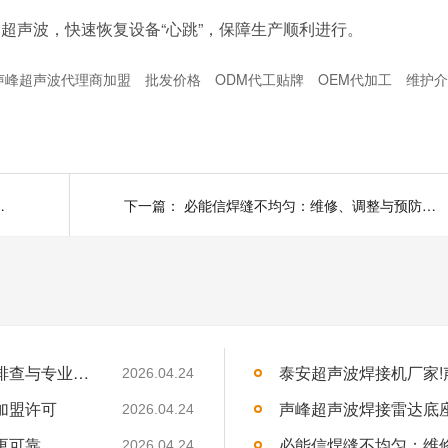
峰超声波，快速恢复设备
“心跳”，保障生产顺利进行。
声峰超声波代理商加盟
批发价格
ODM代工贴牌
OEM代加工
维护介
性排查与专业解决方案
下一篇：
必能信焊缝不均匀：维修、调整与预防的成本智慧
必能信超声波焊接机焊头发烫异常？系统性排查与专业解决方案
泰安超声波焊接机厂家
2026.04.24
加盟许可
声峰超声波焊接雷达底
2026.04.24
更可靠
必能信焊缝不均匀：维
2026.04.24