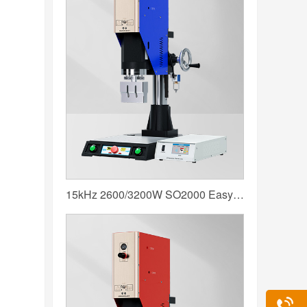
15kHz 2600/3200W SO2000 Easy 声峰超声波焊接机 数字 圆立柱 蓝色