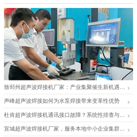
致邳州超声波焊接机厂家：产业集聚催生新机遇，声峰源头工厂邀您抱团发展
声峰超声波焊接如何为水泵焊接带来变革性优势
杜肯超声波焊接机通讯接口故障？系统性排查与专业解决方案
宣城超声波焊接机厂家，服务本地中小企业集群，声峰ODM贴牌助您轻装上阵