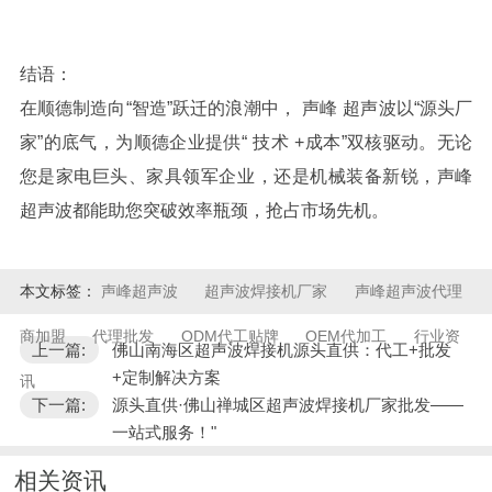
结语：
在顺德制造向
“
智造
”
跃迁的浪潮中，
声峰
超声波以
“
源头厂
家
”
的底气，为顺德企业提供
“
技术
+
成本
”
双核驱动。无论
您是家电巨头、家具领军企业，还是机械装备新锐，
声峰
超声波都能助您突破效率瓶颈，抢占市场先机。
本文标签：
声峰超声波
超声波焊接机厂家
声峰超声波代理
商加盟
代理批发
ODM代工贴牌
OEM代加工
行业资
上一篇:
佛山南海区超声波焊接机源头直供：代工+批发
+定制解决方案
讯
下一篇:
源头直供·佛山禅城区超声波焊接机厂家批发——
一站式服务！"
相关资讯