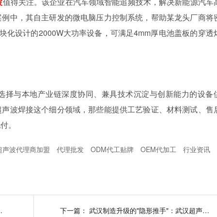
波
值得关注。该企业在汽车领域
智能
追频技术，解决新能源汽车
案例中，其自主研发的微电脑压力控制系统，帮助某龙头厂商将
块化设计的
2000W
大功率设备，可满足
4mm
厚电池盖板的穿透
选择与本地产业链深度协同、兼具技术沉淀与创新能力的设备
超声波焊接这个细分领域，那些能提供工艺验证、材料测试、售
托付。
超声波代理商加盟
代理批发
ODM代工贴牌
OEM代加工
行业资讯
大领域方案改写智造规则？
下一篇：
武汉制造升级的"隐形推手"：武汉超声波焊接机厂家的三大破局法则