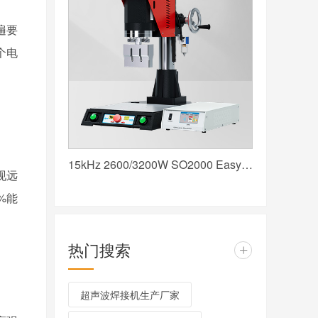
遍要
个电
15kHz 2600/3200W SO2000 Easy 声峰超声波焊接机 数字 圆立柱 红
现远
%
能
热门搜索
+
超声波焊接机生产厂家