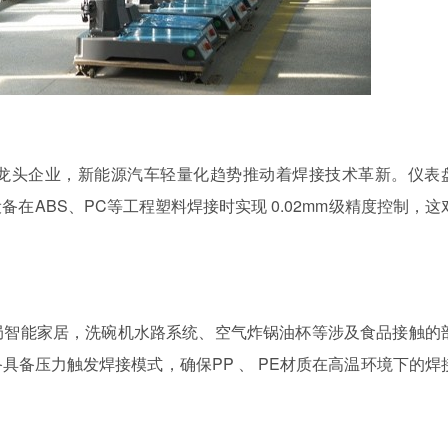
龙头企业，新能源汽车轻量化趋势推动着焊接技术革新。仪表
设备在
ABS
、
PC
等工程塑料焊接时实现
0.02mm
级精度控制，这
局智能家居，洗碗机水路系统、空气炸锅油杯等涉及食品接触的
备具备压力触发焊接模式，确保
PP
、
PE
材质在高温环境下的焊