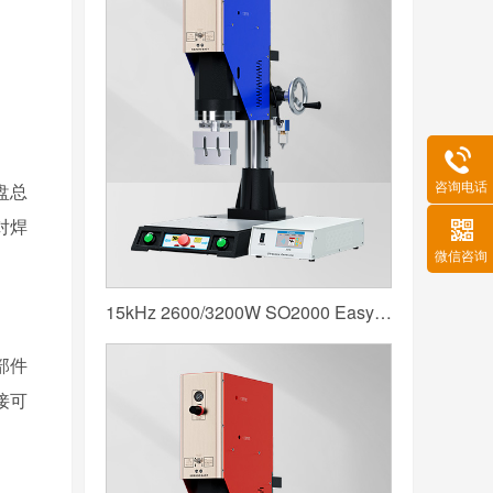
咨询电话
盘总
对焊
微信咨询
15kHz 2600/3200W SO2000 Easy 声峰超声波焊接机 数字 圆立柱 蓝色
部件
接可