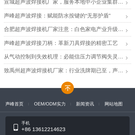
宣城超声波焊接机厂家，服务本地中小企业集群，声峰ODM贴牌助您轻装上阵
声峰超声波焊接：赋能防水按键的“无形护盾”
合肥超声波焊接机厂家注意：白色家电产业升级，声峰源头工厂诚邀加盟
声峰超声波焊接刀柄：革新刀具焊接的精密工艺
从气动控制到失效机理：必能信压力调节阀失灵的深度解析与专业修复
致禹州超声波焊接机厂家：行业洗牌期已至，声峰源头工厂邀您抱团取暖
声峰首页
OEM/ODM实力
新闻资讯
网站地图
手机
+86 13612214623