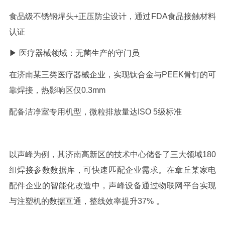
食品级不锈钢焊头
+
正压防尘设计，通过
FDA
食品接触材料
认证
▶ 医疗器械领域：无菌生产的守门员
在济南某三类医疗器械企业，实现钛合金与
PEEK
骨钉的可
靠焊接，热影响区仅
0.3mm
配备洁净室专用机型，微粒排放量达
ISO 5
级标准
以声峰为例，其济南高新区的技术中心储备了三大领域
180
组焊接参数数据库，可快速匹配企业需求。在章丘某家电
配件企业的智能化改造中，声峰设备通过物联网平台实现
与注塑机的数据互通，整线效率提升
37%
。