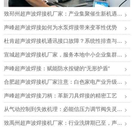
致邳州超声波焊接机厂家：产业集聚催生新机遇，声峰源头工厂邀您抱团发展
声峰超声波焊接如何为水泵焊接带来变革性优势
杜肯超声波焊接机通讯接口故障？系统性排查与专业解决方案
宣城超声波焊接机厂家，服务本地中小企业集群，声峰ODM贴牌助您轻装上阵
声峰超声波焊接：赋能防水按键的“无形护盾”
合肥超声波焊接机厂家注意：白色家电产业升级，声峰源头工厂诚邀加盟
声峰超声波焊接刀柄：革新刀具焊接的精密工艺
从气动控制到失效机理：必能信压力调节阀失灵的深度解析与专业修复
致禹州超声波焊接机厂家：行业洗牌期已至，声峰源头工厂邀您抱团取暖