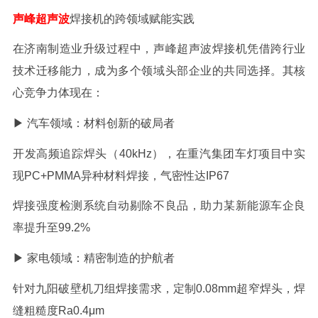
声峰超声波
焊接机的跨领域赋能实践
在济南制造业升级过程中，声峰超声波焊接机凭借跨行业
技术迁移能力，成为多个领域头部企业的共同选择。其核
心竞争力体现在：
▶ 汽车领域：材料创新的破局者
开发高频追踪焊头（
40kHz
），在重汽集团车灯项目中实
现
PC+PMMA
异种材料焊接，气密性达
IP67
焊接强度检测系统自动剔除不良品，助力某新能源车企良
率提升至
99.2%
▶ 家电领域：精密制造的护航者
针对九阳破壁机刀组焊接需求，定制
0.08mm
超窄焊头，焊
缝粗糙度
Ra0.4
μ
m