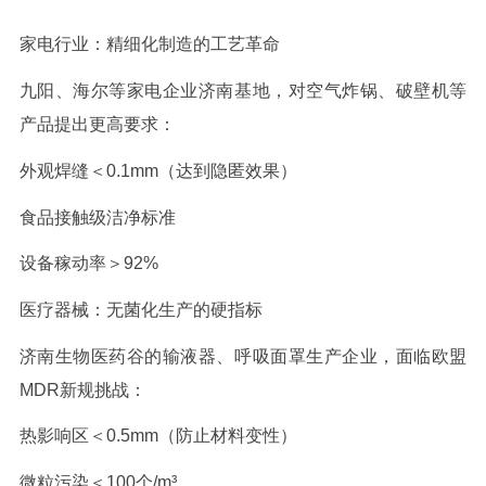
家电行业：精细化制造的工艺革命
九阳、海尔等家电企业济南基地，对空气炸锅、破壁机等
产品提出更高要求：
外观焊缝＜
0.1mm
（达到隐匿效果）
食品接触级洁净标准
设备稼动率＞
92%
医疗器械：无菌化生产的硬指标
济南生物医药谷的输液器、呼吸面罩生产企业，面临欧盟
MDR
新规挑战：
热影响区＜
0.5mm
（防止材料变性）
微粒污染＜
100
个
/m
³