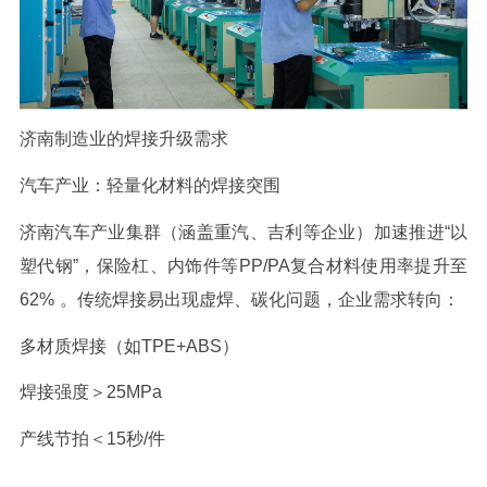
济南制造业的焊接升级需求
汽车产业：轻量化材料的焊接突围
济南汽车产业集群（涵盖重汽、吉利等企业）加速推进
“以
塑代钢”，保险杠、内饰件等
PP/PA
复合材料使用率提升至
62%
。传统焊接易出现虚焊、碳化问题，企业需求转向：
多材质焊接（如
TPE+ABS
）
焊接强度＞
25MPa
产线节拍＜
15
秒
/
件