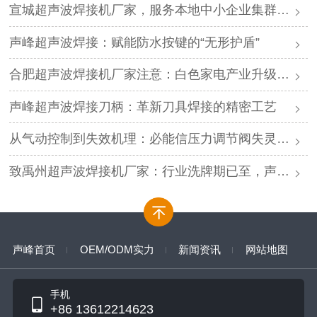
宣城超声波焊接机厂家，服务本地中小企业集群，声峰ODM贴牌助您轻装上阵
声峰超声波焊接：赋能防水按键的“无形护盾”
合肥超声波焊接机厂家注意：白色家电产业升级，声峰源头工厂诚邀加盟
声峰超声波焊接刀柄：革新刀具焊接的精密工艺
从气动控制到失效机理：必能信压力调节阀失灵的深度解析与专业修复
致禹州超声波焊接机厂家：行业洗牌期已至，声峰源头工厂邀您抱团取暖
声峰首页
OEM/ODM实力
新闻资讯
网站地图
手机
+86 13612214623