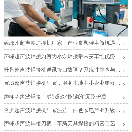
致邳州超声波焊接机厂家：产业集聚催生新机遇，声峰源头工厂邀您抱团发展
声峰超声波焊接如何为水泵焊接带来变革性优势
杜肯超声波焊接机通讯接口故障？系统性排查与专业解决方案
宣城超声波焊接机厂家，服务本地中小企业集群，声峰ODM贴牌助您轻装上阵
声峰超声波焊接：赋能防水按键的“无形护盾”
合肥超声波焊接机厂家注意：白色家电产业升级，声峰源头工厂诚邀加盟
声峰超声波焊接刀柄：革新刀具焊接的精密工艺