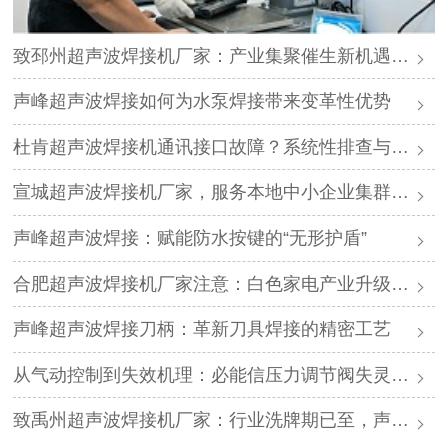
致邳州超声波焊接机厂家：产业集聚催生新机遇，声峰源头工厂邀您抱团发展
声峰超声波焊接如何为水泵焊接带来变革性优势
杜肯超声波焊接机通讯接口故障？系统性排查与专业解决方案
宣城超声波焊接机厂家，服务本地中小企业集群，声峰ODM贴牌助您轻装上阵
声峰超声波焊接：赋能防水按键的“无形护盾”
合肥超声波焊接机厂家注意：白色家电产业升级，声峰源头工厂诚邀加盟
声峰超声波焊接刀柄：革新刀具焊接的精密工艺
从气动控制到失效机理：必能信压力调节阀失灵的深度解析与专业修复
致禹州超声波焊接机厂家：行业洗牌期已至，声峰源头工厂邀您抱团取暖