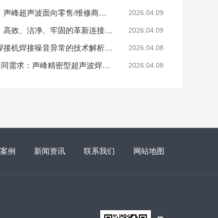
杭州超声波焊接机厂家：声峰超声波面向零售/维修商家开放加盟，AI产业爆发，加盟正当时
2026.04.09
声峰超声波焊接磁力片：高效、洁净、牢固的革新连接方式
2026.04.09
解码异响：灵高超声波焊接机焊接噪音异常的技术解析与专业修复
2026.04.08
泰州300家汽配企业的共同需求：声峰精密型超声波焊接机，适配新能源部件焊接
2026.04.08
案例
新闻资讯
联系我们
网站地图
添加微信