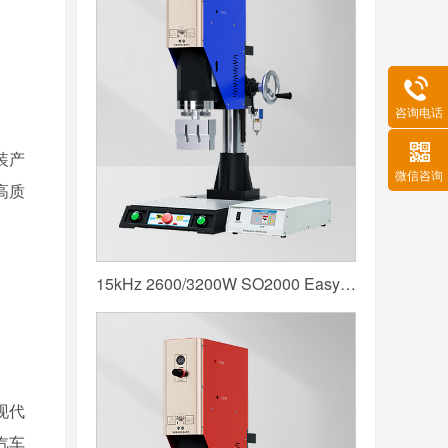
咨询电话
装产
微信咨询
高质
15kHz 2600/3200W SO2000 Easy 声峰超声波焊接机 数字 圆立柱 蓝色
现代
汽车