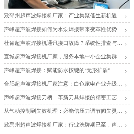
致邳州超声波焊接机厂家：产业集聚催生新机遇，声峰源头工厂邀您抱团发展
声峰超声波焊接如何为水泵焊接带来变革性优势
杜肯超声波焊接机通讯接口故障？系统性排查与专业解决方案
宣城超声波焊接机厂家，服务本地中小企业集群，声峰ODM贴牌助您轻装上阵
声峰超声波焊接：赋能防水按键的“无形护盾”
合肥超声波焊接机厂家注意：白色家电产业升级，声峰源头工厂诚邀加盟
声峰超声波焊接刀柄：革新刀具焊接的精密工艺
从气动控制到失效机理：必能信压力调节阀失灵的深度解析与专业修复
致禹州超声波焊接机厂家：行业洗牌期已至，声峰源头工厂邀您抱团取暖