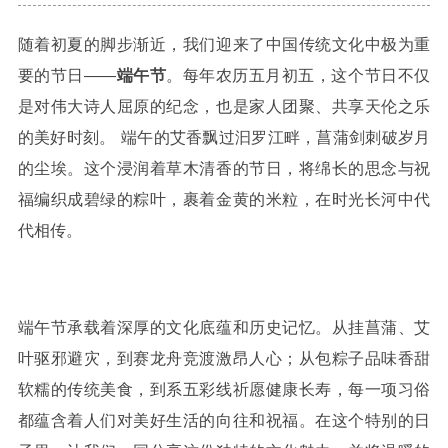
随着初夏的脚步渐近，我们迎来了中国传统文化中极为重
要的节日——
端午节
。每年农历五月初五，这个节日不仅
是对伟大诗人屈原的纪念，也是家人团聚、共享天伦之乐
的美好时刻。
端午的艾香飘过汩罗江畔，菖蒲剑刺破岁月
的尘埃。这个浸润着草木清香的节日，将绵长的思念与祝
福编织成碧绿的粽叶，裹着金黄的米粒，在时光长河中代
代相传。
端午节承载着深厚的文化底蕴和历史记忆。从挂菖蒲、艾
叶驱邪避灾，到赛龙舟竞渡激昂人心；从包粽子品味香甜
软糯的传统美食，到系五彩线祈愿健康长寿，每一项习俗
都蕴含着人们对美好生活的向往和祝福。在这个特别的日