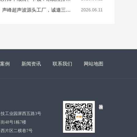
山西超声波焊接机招商：声峰超声波源头工厂，诚邀三晋合伙人共拓市场
2026.06.11
案例
新闻资讯
联系我们
网站地图
添加微信
技工业园屏西五路3号
48号1栋7楼
西片区二横巷7号