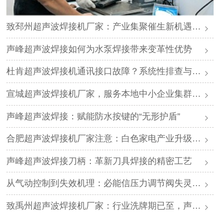
致邳州超声波焊接机厂家：产业集聚催生新机遇，声峰源头工厂邀您抱团发展
声峰超声波焊接如何为水泵焊接带来变革性优势
杜肯超声波焊接机通讯接口故障？系统性排查与专业解决方案
宣城超声波焊接机厂家，服务本地中小企业集群，声峰ODM贴牌助您轻装上阵
声峰超声波焊接：赋能防水按键的“无形护盾”
合肥超声波焊接机厂家注意：白色家电产业升级，声峰源头工厂诚邀加盟
声峰超声波焊接刀柄：革新刀具焊接的精密工艺
从气动控制到失效机理：必能信压力调节阀失灵的深度解析与专业修复
致禹州超声波焊接机厂家：行业洗牌期已至，声峰源头工厂邀您抱团取暖