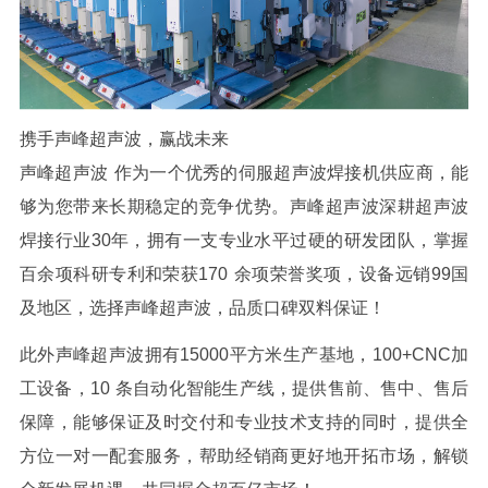
携手声峰超声波，赢战未来
声峰超声波
作为一个优秀的伺服超声波焊接机供应商，能
够为您带来长期稳定的竞争优势。声峰超声波深耕超声波
焊接行业
30
年，拥有一支专业水平过硬的研发团队，掌握
百余项科研专利和荣获
170
余项荣誉奖项，设备远销
99
国
及地区，选择声峰超声波，品质口碑双料保证！
此外声峰超声波拥有
15000
平方米生产基地，
100+CNC
加
工设备，
10
条自动化智能生产线，提供售前、售中、售后
保障，能够保证及时交付和专业技术支持的同时，提供全
方位一对一配套服务，帮助经销商更好地开拓市场，解锁