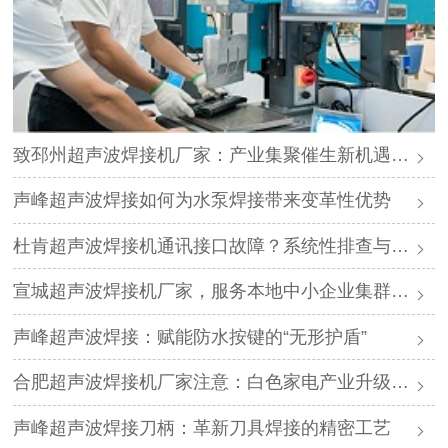
致邳州超声波焊接机厂家：产业集聚催生新机遇，声峰源头工厂邀您抱团发展
声峰超声波焊接如何为水泵焊接带来变革性优势
杜肯超声波焊接机通讯接口故障？系统性排查与专业解决方案
宣城超声波焊接机厂家，服务本地中小企业集群，声峰ODM贴牌助您轻装上阵
声峰超声波焊接：赋能防水按键的“无形护盾”
合肥超声波焊接机厂家注意：白色家电产业升级，声峰源头工厂诚邀加盟
声峰超声波焊接刀柄：革新刀具焊接的精密工艺