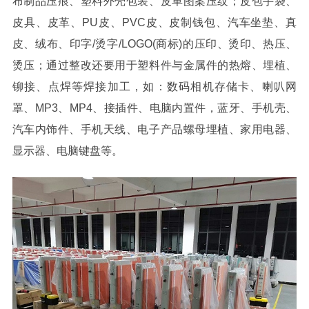
布制品压痕、塑料外壳包装、皮革图案压纹；皮包手袋、
皮具、皮革、PU皮、PVC皮、皮制钱包、汽车坐垫、真
皮、绒布、印字/烫字/LOGO(商标)的压印、烫印、热压、
烫压；通过整改还要用于塑料件与金属件的热熔、埋植、
铆接、点焊等焊接加工，如：数码相机存储卡、喇叭网
罩、MP3、MP4、接插件、电脑内置件，蓝牙、手机壳、
汽车内饰件、手机天线、电子产品螺母埋植、家用电器、
显示器、电脑键盘等。