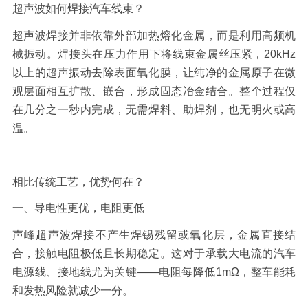
超声波如何焊接汽车线束？
超声波焊接并非依靠外部加热熔化金属，而是利用高频机
械振动。焊接头在压力作用下将线束金属丝压紧，
20kHz
以上的超声振动去除表面氧化膜，让纯净的金属原子在微
观层面相互扩散、嵌合，形成固态冶金结合。整个过程仅
在几分之一秒内完成，无需焊料、助焊剂，也无明火或高
温。
相比传统工艺，优势何在？
一、导电性更优，电阻更低
声峰超声波焊接
不产生焊锡残留或氧化层，金属直接结
合，接触电阻极低且长期稳定。这对于承载大电流的汽车
电源线、接地线尤为关键
——电阻每降低
1m
Ω，整车能耗
和发热风险就减少一分。