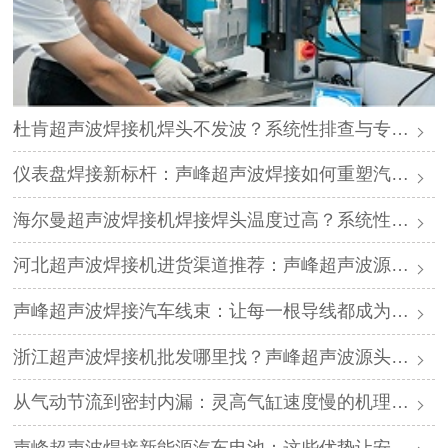
杜肯超声波焊接机焊头不发波？系统性排查与专业解决方案
仪表盘焊接新标杆：声峰超声波焊接如何重塑汽车内饰工艺
海尔曼超声波焊接机焊接焊头温度过高？系统性排查与专业解决方案
河北超声波焊接机进货渠道推荐：声峰超声波源头工厂
声峰超声波焊接汽车线束：让每一根导线都成为“无缝天衣”
浙江超声波焊接机批发哪里找？声峰超声波源头工厂，一手货源诚招经销商
从气动节流到密封内漏：灵高气缸速度慢的机理分析与专业修复
声峰超声波焊接新能源汽车电池：这些优势让安全与效率兼得