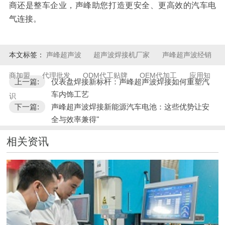
商还是整车企业，声峰助您打造更安全、更高效的汽车电
气连接。
本文标签：
声峰超声波
超声波焊接机厂家
声峰超声波经销
商加盟
代理批发
ODM代工贴牌
OEM代加工
应用知
上一篇:
仪表盘焊接新标杆：声峰超声波焊接如何重塑汽
车内饰工艺
识
下一篇:
声峰超声波焊接新能源汽车电池：这些优势让安
全与效率兼得"
相关资讯