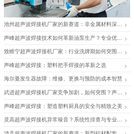
池州超声波焊接机厂家的新赛道：非金属材料深加工需求旺盛，声峰源头工厂开放加盟
声峰超声波焊接技术如何革新油泵生产？专业优势与工艺解析
致睢宁超声波焊接机厂家：行业洗牌期如何突围？声峰源头工厂邀您抱团发展
声峰超声波焊接：塑料把手焊接的革新之选
海尔曼发生器故障：维修、更换与预防的成本智慧
武进超声波焊接机厂家竞争加剧，如何突围？声峰源头工厂ODM贴牌助您轻装上阵
声峰超声波焊接：塑造塑料厨具的安全与精致之美
灵高超声波焊接机异常噪音？系统性排查与专业解决方案
沛县超声波焊接机厂家的新赛道：新型铝材配套需求旺盛，声峰源头工厂开放加盟