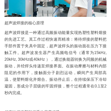
超声波焊接的核心原理
超声波焊接是一种通过高频振动能量实现热塑性塑料熔接
的先进工艺。其工作过程快速而精准：将待焊接的塑料把
手部件置于夹具中固定，超声波焊头的振动面在压力下接
触工件。超声波发生器产生高频电信号（通常为
15kHz,
20kHz, 30kHz
或
40kHz
），通过换能器转换为同频的机械
振动，并经焊头传递至焊接界面。在振动摩擦与材料内部
阻尼的作用下，接触面分子剧烈运动，瞬间产生局部高
温，使塑料熔化并熔合。振动停止后，在持续保压下冷却
凝固，形成分子层级的牢固焊接，整个过程通常在
0.1
至
2
秒内完成。