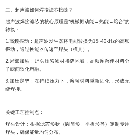
二、超声波如何焊接滤芯接缝？
超声波焊接滤芯
的核心原理是
“机械振动能→热能→熔合”的
转换：
1.
高频振动：
超声波发生器将电能转换为
15
~40kHz
的高频
振动，通过换能器传递至焊头（模具）。
2.
局部加热：
焊头压紧滤材接缝区域，高频摩擦使材料分
子瞬间软化熔融。
3.
加压定型：
在持续压力下，熔融材料重新固化，形成无
缝焊接。
关键工艺控制点：
焊头设计：
根据滤芯形状（圆筒形、平板形等）定制专用
焊头，确保能量均匀分布。