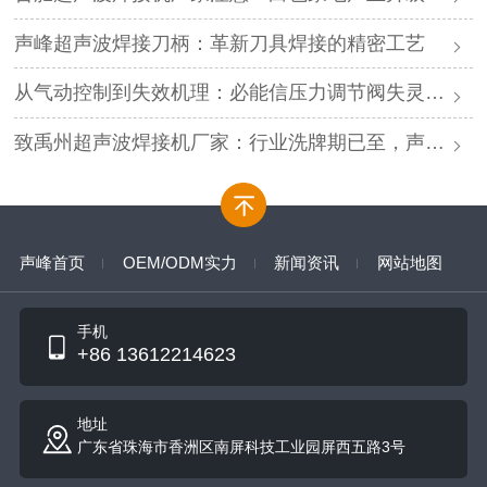
声峰超声波焊接刀柄：革新刀具焊接的精密工艺
从气动控制到失效机理：必能信压力调节阀失灵的深度解析与专业修复
致禹州超声波焊接机厂家：行业洗牌期已至，声峰源头工厂邀您抱团取暖
声峰首页
OEM/ODM实力
新闻资讯
网站地图
手机
+86 13612214623
地址
广东省珠海市香洲区南屏科技工业园屏西五路3号