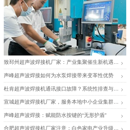
致邳州超声波焊接机厂家：产业集聚催生新机遇，声峰源头工厂邀您抱团发展
声峰超声波焊接如何为水泵焊接带来变革性优势
杜肯超声波焊接机通讯接口故障？系统性排查与专业解决方案
宣城超声波焊接机厂家，服务本地中小企业集群，声峰ODM贴牌助您轻装上阵
声峰超声波焊接：赋能防水按键的“无形护盾”
合肥超声波焊接机厂家注意：白色家电产业升级，声峰源头工厂诚邀加盟