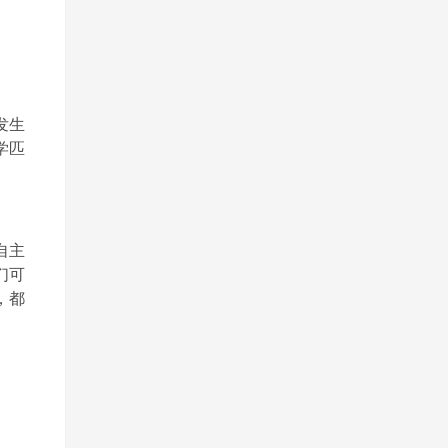
发生
学匹
自主
们可
，都