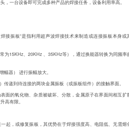
焊头，一台设备即可完成多种产品的焊接任务，设备利用率高。
波焊接振板”是指利用超声波焊接技术来制造或连接振板本身或
常为
15KHz
、
20KHz
、
35KHz
等），通过换能器转换为同频率
增幅器）
进行振幅放大。
）传递到待连接的两块金属振板（或振板组件）的接触界面。
触表面的氧化物、杂质被破坏、分散，金属原子在界面间相互扩
度升高有限。
在一起，或修复振板，其优势在于焊接强度高、电阻低、无需熔