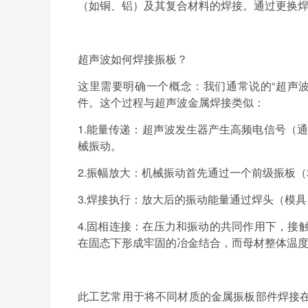
（如铜、铝）及其复合材料的焊接。通过更换
超声波如何焊接振板？
这里需要明确一个概念：我们通常说的
“
超声
件。这个过程与超声波金属焊接类似：
1.
能量传递：
超声波发生器产生高频电信号（通
械振动。
2.
振幅放大：
机械振动首先通过一个前级振板（
3.
焊接执行：
放大后的振动能量通过焊头（模具
4.
固相连接：
在压力和振动的共同作用下，接
在固态下形成牢固的冶金结合，而母材整体温
此工艺常用于将不同材质的金属振板部件焊接