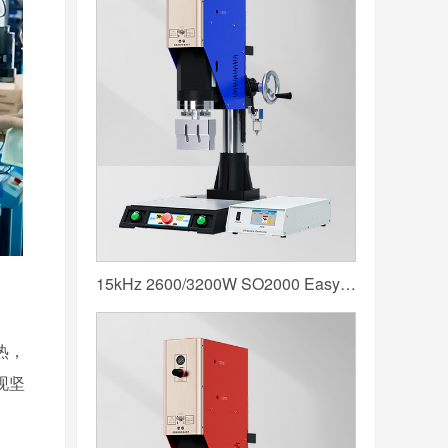
15kHz 2600/3200W SO2000 Easy 声峰超声波焊接机 数字 圆立柱 蓝色
热，
现坚