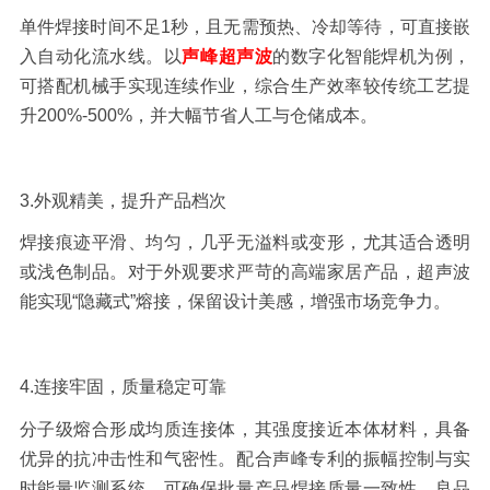
单件焊接时间不足
1
秒，且无需预热、冷却等待，可直接嵌
入自动化流水线。以
声峰超声波
的数字化智能焊机为例，
可搭配机械手实现连续作业，综合生产效率较传统工艺提
升
200%-500%
，并大幅节省人工与仓储成本。
3.
外观精美，提升产品档次
焊接痕迹平滑、均匀，几乎无溢料或变形，尤其适合透明
或浅色制品。对于外观要求严苛的高端家居产品，超声波
能实现
“隐藏式”熔接，保留设计美感，增强市场竞争力。
4.
连接牢固，质量稳定可靠
分子级熔合形成均质连接体，其强度接近本体材料，具备
优异的抗冲击性和气密性。配合声峰专利的振幅控制与实
时能量监测系统，可确保批量产品焊接质量一致性，良品