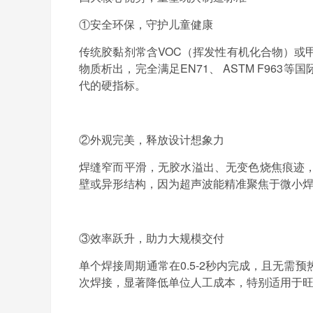
①安全环保，守护儿童健康
传统胶黏剂常含
VOC
（挥发性有机化合物）或
物质析出，完全满足
EN71
、
ASTM F963
等国
代的硬指标。
②外观完美，释放设计想象力
焊缝窄而平滑，无胶水溢出、无变色烧焦痕迹
壁或异形结构，因为超声波能精准聚焦于微小
③效率跃升，助力大规模交付
单个焊接周期通常在
0.5-2
秒内完成，且无需预
次焊接，显著降低单位人工成本，特别适用于