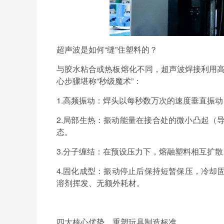
超声波是如何
“缝”住塑料的？
与胶水粘合或热板熔化不同，超声波焊接利用
心步骤堪称“秒级魔术”：
1.
高频振动：
焊头以每秒数万次的速度垂直振动
2.
局部生热：
振动能量在接合处的微小凸起（
态。
3.
分子缠结：
在预设压力下，熔融塑料相互扩散
4.
固化成型：
振动停止后保持短暂保压，冷却
溶剂挥发、无额外耗材。
四大核心优势，重塑玩具制造标准