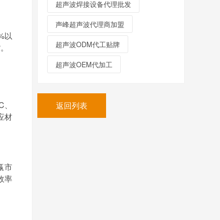
超声波焊接设备代理批发
声峰超声波代理商加盟
%
以
超声波ODM代工贴牌
货。
超声波OEM代加工
C
、
返回列表
应材
赢市
效率