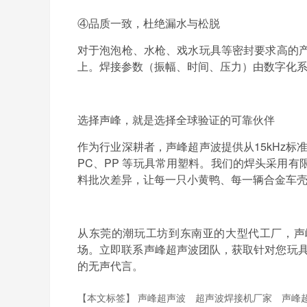
④品质一致，杜绝漏水与松脱
对于泡泡枪、水枪、戏水玩具等密封要求高的
上。焊接参数（振幅、时间、压力）由数字化
选择声峰，就是选择全球验证的可靠伙伴
作为行业深耕者，声峰超声波提供从
15
kHz
标
PC
、
PP
等玩具常用塑料。我们的焊头采用有
料批次差异，让每一只小黄鸭、每一辆合金车
从东莞的潮玩工坊到东南亚的大型代工厂，声
场。立即联系
声峰超声波
团队，获取针对您玩
的无声代言。
【本文标签】
声峰超声波
超声波焊接机厂家
声峰