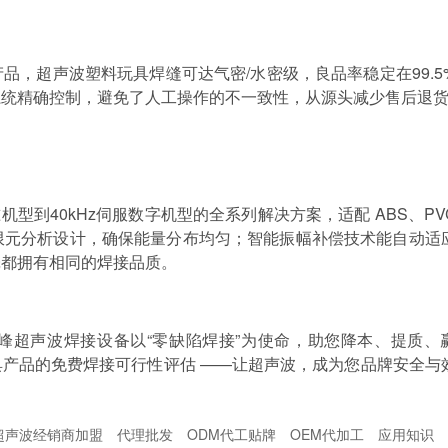
产品，超声波塑料玩具
焊缝可达气密
/
水密级，良品率稳定在
99.5
系统精确控制，避免了人工操作的不一致性，从源头减少售后退
准机型到
40kHz
伺服数字机型的全系列解决方案，适配
ABS
、
PV
限元分析设计，确保能量分布均匀；智能振幅补偿技术能自动适
壳都拥有相同的焊接品质。
峰超声波焊接
设备以
“零缺陷焊接”为使命，助您降本、提质、
具产品的免费焊接可行性评估
——让超声波，成为您品牌安全与
超声波经销商加盟
代理批发
ODM代工贴牌
OEM代加工
应用知识