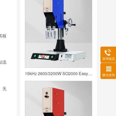
其核
咨询电话
粘流
15kHz 2600/3200W SO2000 Easy 声峰超声波焊接机 数字 圆立柱 蓝色
微信咨询
、无