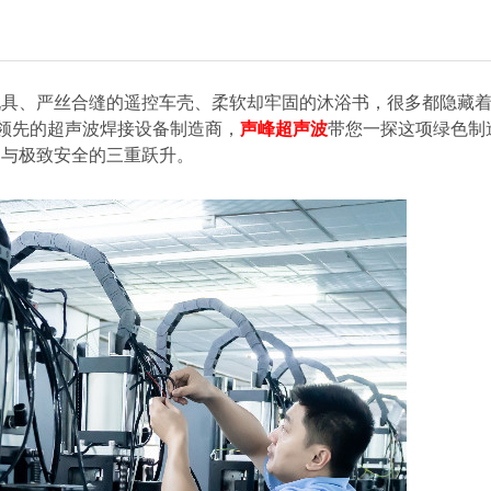
玩具、严丝合缝的遥控车壳、柔软却牢固的沐浴书，很多都隐藏
领先的超声波焊接设备制造商，
声峰超声波
带您一探这项绿色制
速与极致安全的三重跃升。