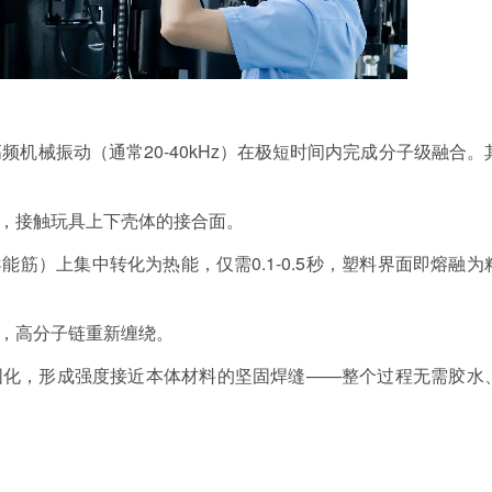
高频机械振动（通常
20-40kHz
）在极短时间内完成分子级融合。
，接触玩具上下壳体的接合面。
导能筋）上集中转化为热能，仅需
0.1-0.5
秒，塑料界面即熔融为
，高分子链重新缠绕。
固化，形成强度接近本体材料的坚固焊缝
——整个过程无需胶水