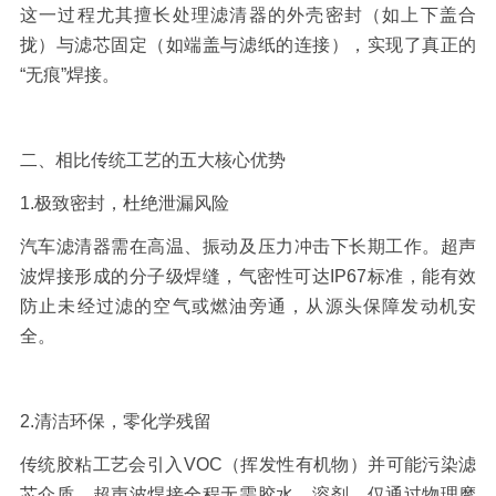
这一过程尤其擅长处理滤清器的外壳密封（如上下盖合
拢）与滤芯固定（如端盖与滤纸的连接），实现了真正的
“无痕”焊接。
二、相比传统工艺的五大核心优势
1.
极致密封，杜绝泄漏风险
汽车滤清器需在高温、振动及压力冲击下长期工作。超声
波焊接形成的分子级焊缝，气密性可达
IP67
标准，能有效
防止未经过滤的空气或燃油旁通，从源头保障发动机安
全。
2.
清洁环保，零化学残留
传统胶粘工艺会引入
VOC
（挥发性有机物）并可能污染滤
芯介质。超声波焊接全程无需胶水、溶剂，仅通过物理摩