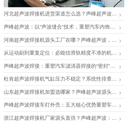
河北超声波焊接机进货渠道怎么选？声峰超声波源头厂家，一手货源直供
声峰超声波：以“声波缝合”技术，重塑汽车内饰焊接新标准
河南超声波焊接机源头工厂在哪？声峰超声波，广东实力厂家，诚邀河南经销商合作
从运动副到重复定位：必能信滑轨精度不准的机理分析与专业修复
声峰超声波焊接：重塑汽车滤清器焊接的“密封”革命
杜肯超声波焊接机气缸压力不稳定？系统性排查与专业解决方案
山东超声波焊接机加盟选哪家？声峰超声波源头工厂，低门槛诚邀合伙人
声峰超声波焊接车灯外壳：五大核心优势重塑车灯焊接标准
浙江超声波焊接机厂家源头直供？声峰超声波：广东实力工厂，诚邀浙江经销商加盟合作