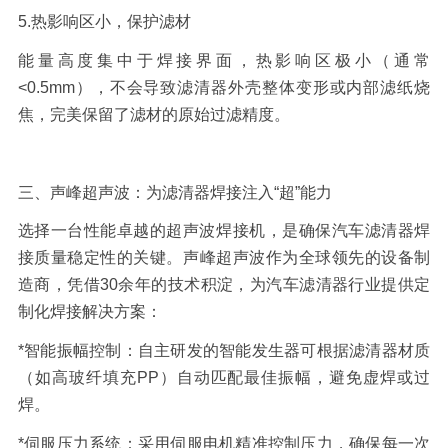
5.
热影响区小，保护滤材
能量高度集中于焊接界面，热影响区极小（通常
<0.5mm
），不会导致滤清器外壳整体变形或内部滤纸烧
焦，完美保留了滤材的原始过滤精度。
三、声峰超声波：为滤清器
焊接
注入
“超”能力
选择一台性能卓越的超声波焊接机，是确保汽车滤清器焊
接
质量稳定性的关键。声峰超声波作为全球领先的设备制
造商，凭借
30
余年的技术积淀，为汽车滤清器行业提供定
制化焊接解决方案：
*
智能振幅控制：
自主研发的智能发生器可根据滤清器材质
（如高玻纤填充
PP
）自动匹配最佳振幅，避免虚焊或过
焊。
*
伺服压力系统：
采用伺服电机精准控制压力，确保每一次