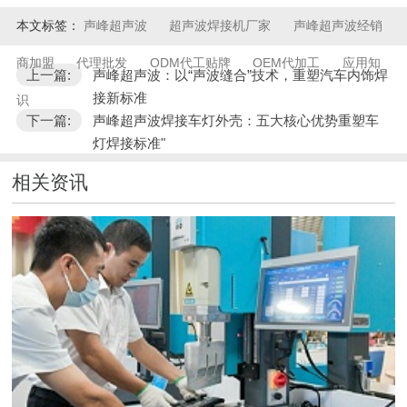
本文标签：
声峰超声波
超声波焊接机厂家
声峰超声波经销
商加盟
代理批发
ODM代工贴牌
OEM代加工
应用知
上一篇:
声峰超声波：以“声波缝合”技术，重塑汽车内饰焊
接新标准
识
下一篇:
声峰超声波焊接车灯外壳：五大核心优势重塑车
灯焊接标准"
相关资讯