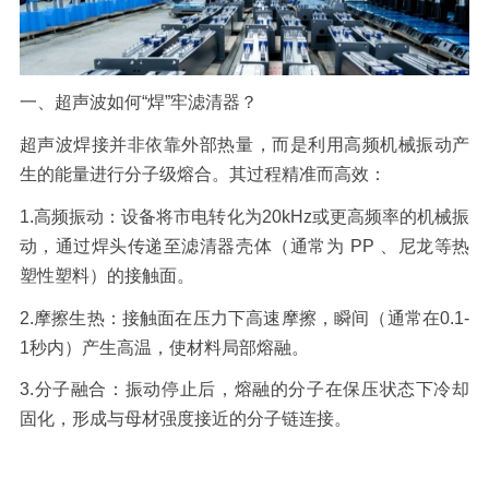
一、超声波如何
“焊”牢滤清器？
超声波焊接并非依靠外部热量，而是利用高频机械振动产
生的能量进行分子级熔合。其过程精准而高效：
1.
高频振动：
设备将市电转化为
20kHz
或更高频率的机械振
动，通过焊头传递至滤清器壳体（通常为
PP
、尼龙等热
塑性塑料）的接触面。
2.
摩擦生热：
接触面在压力下高速摩擦，瞬间（通常在
0.1-
1
秒内）产生高温，使材料局部熔融。
3.
分子融合：
振动停止后，熔融的分子在保压状态下冷却
固化，形成与母材强度接近的分子链连接。