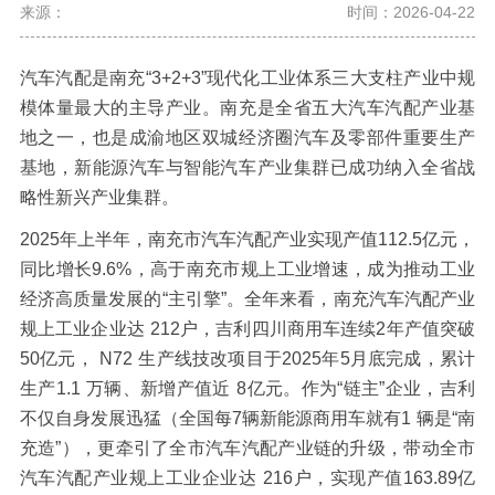
来源：
时间：2026-04-22
汽车汽配是南充
“
3+2+3
”现代化工业体系三大支柱产业中规
模体量最大的主导产业。南充是全省五大汽车汽配产业基
地之一，也是成渝地区双城经济圈汽车及零部件重要生产
基地，新能源汽车与智能汽车产业集群已成功纳入全省战
略性新兴产业集群。
2025
年上半年，南充市汽车汽配产业实现产值
112.5
亿元，
同比增长
9.6%
，高于南充市规上工业增速，成为推动工业
经济高质量发展的“主引擎”。全年来看，南充汽车汽配产业
规上工业企业达
212
户，吉利四川商用车连续
2
年产值突破
50
亿元，
N72
生产线技改项目于
2025
年
5
月底完成，累计
生产
1.1
万辆、新增产值近
8
亿元。作为“链主”企业，吉利
不仅自身发展迅猛（全国每
7
辆新能源商用车就有
1
辆是“南
充造”），更牵引了全市汽车汽配产业链的升级，带动全市
汽车汽配产业规上工业企业达
216
户，实现产值
163.89
亿