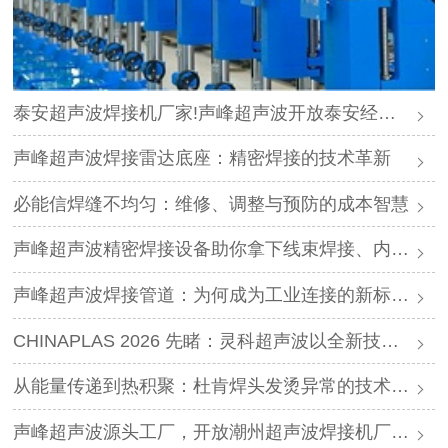
泰安超声波焊接机厂家!声峰超声波开放泰安经销商加盟
声峰超声波焊接雷达底座：精密焊接的技术革新
必能信焊缝不均匀：维修、调整与预防的成本智慧
声峰超声波精密焊接设备助你拿下线束焊接、内饰组装与锂电池极耳焊接大单
声峰超声波焊接管道：为何成为工业连接的新标杆？
CHINAPLAS 2026 先睹：灵科超声波以全新技术引领橡塑高效升级
从能量传递到热积聚：杜肯焊头发烫异常的技术解析与专业修复
声峰超声波源头工厂，开放潮州超声波焊接机厂家经销商加盟