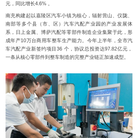
元，同比增长
4.6%
。
南充构建起以嘉陵区汽车小镇为核心，辐射营山、仪陇、
南部等多个县（市、区）汽车汽配产业园的产业发展体
系，日上金属、博萨汽配等零部件制造企业集聚于此，形
成年产
10
万台商用车整车生产能力。今年上半年，全市汽
车汽配产业新签约项目
36
个，协议总投资达
97.82
亿元，
一条从核心零部件到整车制造的完整产业链正加速成型。