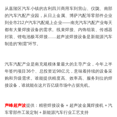
从嘉陵区汽车小镇的吉利四川商用车到营山、仪陇、南部
的汽车汽配产业园，从日上金属、博萨汽配等零部件企业
到全市
212
户汽车汽配规上企业——南充汽车汽配产业每天
都有大量焊接设备的需求。线束焊接、内饰组装、传感器
封装、锂电池极耳焊接……超声波焊接设备是新能源汽车
制造的“刚需”环节。
汽车汽配产业是南充规模体量最大的主导产业，今年上半
年签约项目
36
个、总投资近
98
亿元，意味着持续的设备采
购和升级需求。谁能提供精度高、效率高、服务到位的焊
接设备，谁就能在这片百亿级市场中占据先机。
声峰超声波
提供：精密焊接设备
+
超声波金属焊接机
+
汽
车零部件工装定制
+
新能源汽车行业工艺支持