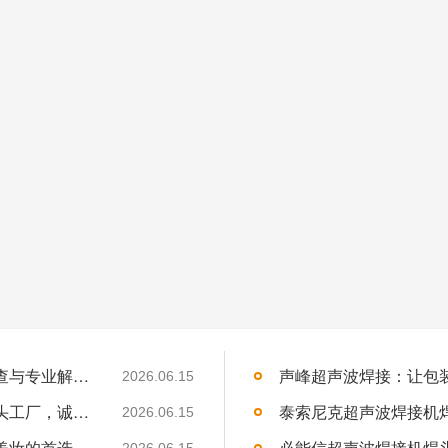
杜肯超声波焊接机冷却系统故障？系统性排查与专业解决方案
2026.06.15
吉林超声波焊接机代理招募：声峰超声波源头工厂，诚邀吉林合伙人
2026.06.15
声峰超声波焊接化妆品瓶盖：为何成为高端美妆的首选技术？