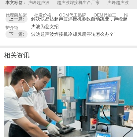
本文标签：
声峰超声波
超声波焊接机生产厂家
声峰超声波
代理商加盟
批发价格
ODM代工贴牌
OEM代加工
维
上一篇:
解决快易达超声波焊接机参数自动跳变，声峰超
声波为您支招
护介绍
下一篇:
波达超声波焊接机冷却风扇停转怎么办？"
相关资讯