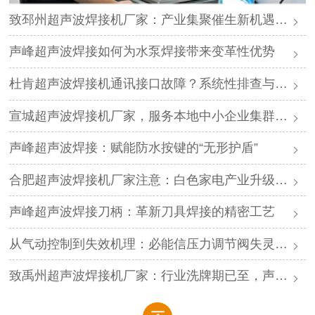
致邳州超声波焊接机厂家：产业集聚催生新机遇，声峰源头工厂邀您抱团发展
声峰超声波焊接如何为水泵焊接带来变革性优势
杜肯超声波焊接机通讯接口故障？系统性排查与专业解决方案
宣城超声波焊接机厂家，服务本地中小企业集群，声峰ODM贴牌助您轻装上阵
声峰超声波焊接：赋能防水按键的“无形护盾”
合肥超声波焊接机厂家注意：白色家电产业升级，声峰源头工厂诚邀加盟
声峰超声波焊接刀柄：革新刀具焊接的精密工艺
从气动控制到失效机理：必能信压力调节阀失灵的深度解析与专业修复
致禹州超声波焊接机厂家：行业洗牌期已至，声峰源头工厂邀您抱团取暖