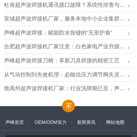
杜肯超声波焊接机通讯接口故障？系统性排查与专业解决方案
宣城超声波焊接机厂家，服务本地中小企业集群，声峰ODM贴牌助您轻装上阵
声峰超声波焊接：赋能防水按键的“无形护盾”
合肥超声波焊接机厂家注意：白色家电产业升级，声峰源头工厂诚邀加盟
声峰超声波焊接刀柄：革新刀具焊接的精密工艺
从气动控制到失效机理：必能信压力调节阀失灵的深度解析与专业修复
致禹州超声波焊接机厂家：行业洗牌期已至，声峰源头工厂邀您抱团取暖
声峰首页
OEM/ODM实力
新闻资讯
网站地图